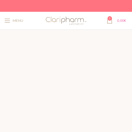
0
MENU
0,00
€