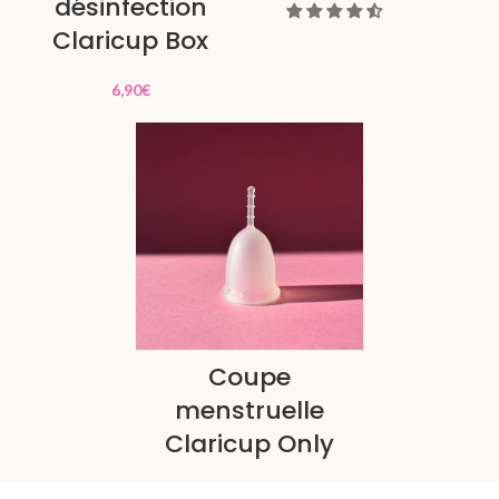
désinfection
Claricup Box
6,90
€
Coupe
menstruelle
Claricup Only
19,00
€