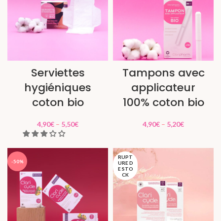
Serviettes
Tampons avec
hygiéniques
applicateur
coton bio
100% coton bio
4,90
€
–
5,50
€
4,90
€
–
5,20
€
RUPT
-50%
URE D
E STO
CK