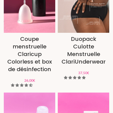
Coupe
Duopack
menstruelle
Culotte
Claricup
Menstruelle
Colorless et box
ClariUnderwear
de désinfection
37,50
€
26,00
€