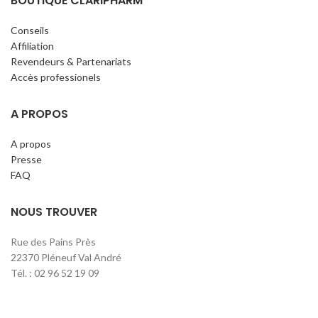
BOUTIQUE CLARIPHARM
Conseils
Affiliation
Revendeurs & Partenariats
Accès professionels
A PROPOS
A propos
Presse
FAQ
NOUS TROUVER
Rue des Pains Près
22370 Pléneuf Val André
Tél. : 02 96 52 19 09
contact@claripharm.fr
RCS Saint-Brieuc B 791 897 390