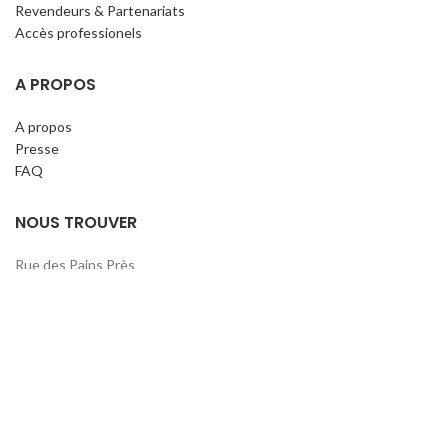
Revendeurs & Partenariats
Accès professionels
A PROPOS
A propos
Presse
FAQ
NOUS TROUVER
Rue des Pains Près
22370 Pléneuf Val André
Tél. : 02 96 52 19 09
contact@claripharm.fr
RCS Saint-Brieuc B 791 897 390