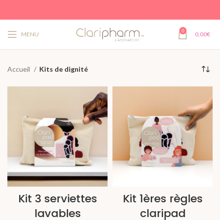
0
MENU
0,00
€
Accueil
Kits de dignité
Kit 3 serviettes
Kit 1ères règles
lavables
claripad