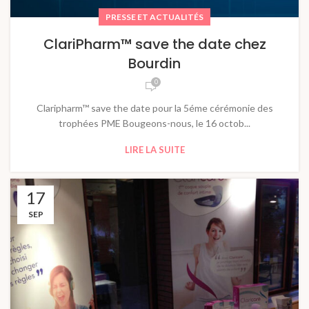
PRESSE ET ACTUALITÉS
ClariPharm™ save the date chez
Bourdin
0
Claripharm™ save the date pour la 5éme cérémonie des
trophées PME Bougeons-nous, le 16 octob...
LIRE LA SUITE
17
SEP