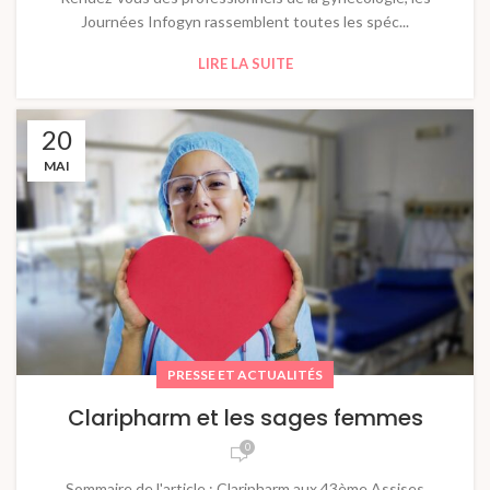
Journées Infogyn rassemblent toutes les spéc...
LIRE LA SUITE
20
MAI
PRESSE ET ACTUALITÉS
Claripharm et les sages femmes
0
Sommaire de l'article : Claripharm aux 43ème Assises