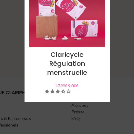
Claricycle
Régulation
menstruelle
9,00
€
17,99
€
UE CLARIPHARM
A PROPOS
A propos
Presse
s & Partenariats
FAQ
fessionels