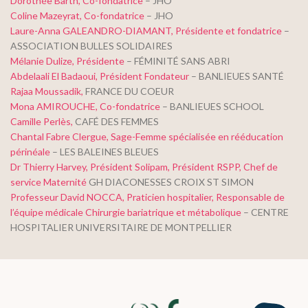
Dorothée Barth, Co-fondatrice
– JHO
Coline Mazeyrat, Co-fondatrice
– JHO
Laure-Anna GALEANDRO-DIAMANT, Présidente et fondatrice
–
ASSOCIATION BULLES SOLIDAIRES
Mélanie Dulize, Présidente
– FÉMINITÉ SANS ABRI
Abdelaali El Badaoui, Président Fondateur
– BANLIEUES SANTÉ
Rajaa Moussadik,
FRANCE DU COEUR
Mona AMIROUCHE, Co-fondatrice
– BANLIEUES SCHOOL
Camille Perlès,
CAFÉ DES FEMMES
Chantal Fabre Clergue, Sage-Femme spécialisée en rééducation
périnéale
– LES BALEINES BLEUES
Dr Thierry Harvey, Président Solipam, Président RSPP, Chef de
service Maternité
GH DIACONESSES CROIX ST SIMON
Professeur David NOCCA, Praticien hospitalier, Responsable de
l’équipe médicale Chirurgie bariatrique et métabolique
– CENTRE
HOSPITALIER UNIVERSITAIRE DE MONTPELLIER