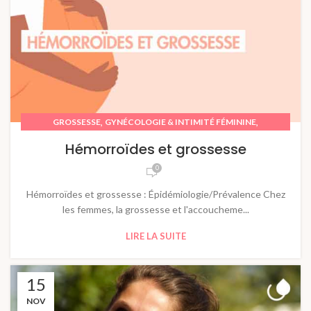
,
,
GROSSESSE
GYNÉCOLOGIE & INTIMITÉ FÉMININE
,
POST-PARTUM
SOIN
Hémorroïdes et grossesse
0
Hémorroïdes et grossesse : Épidémiologie/Prévalence Chez
les femmes, la grossesse et l'accoucheme...
LIRE LA SUITE
15
NOV