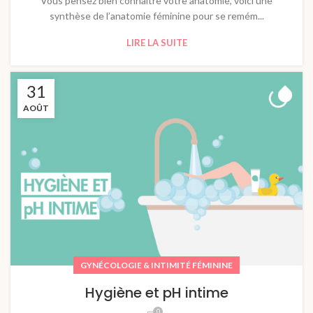
Vous pensez bien connaitre votre anatomie, voici une
synthèse de l’anatomie féminine pour se remém...
LIRE LA SUITE
31
AOÛT
GYNÉCOLOGIE & INTIMITÉ FÉMININE
Hygiène et pH intime
0