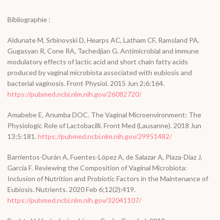
Bibliographie :
Aldunate M, Srbinovski D, Hearps AC, Latham CF, Ramsland PA,
Gugasyan R, Cone RA, Tachedjian G. Antimicrobial and immune
modulatory effects of lactic acid and short chain fatty acids
produced by vaginal microbiota associated with eubiosis and
bacterial vaginosis. Front Physiol. 2015 Jun 2;6:164.
https://pubmed.ncbi.nlm.nih.gov/26082720/
Amabebe E, Anumba DOC. The Vaginal Microenvironment: The
Physiologic Role of Lactobacilli. Front Med (Lausanne). 2018 Jun
13;5:181.
https://pubmed.ncbi.nlm.nih.gov/29951482/
Barrientos-Durán A, Fuentes-López A, de Salazar A, Plaza-Díaz J,
García F. Reviewing the Composition of Vaginal Microbiota:
Inclusion of Nutrition and Probiotic Factors in the Maintenance of
Eubiosis. Nutrients. 2020 Feb 6;12(2):419.
https://pubmed.ncbi.nlm.nih.gov/32041107/