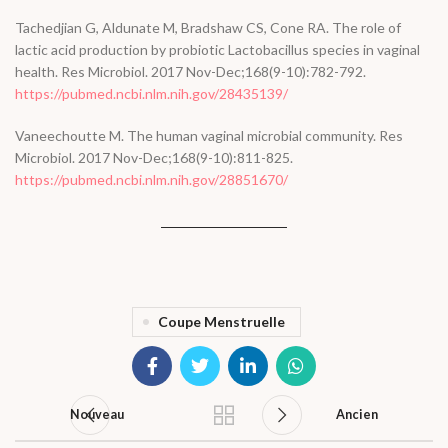
Tachedjian G, Aldunate M, Bradshaw CS, Cone RA. The role of
lactic acid production by probiotic Lactobacillus species in vaginal
health. Res Microbiol. 2017 Nov-Dec;168(9-10):782-792.
https://pubmed.ncbi.nlm.nih.gov/28435139/
Vaneechoutte M. The human vaginal microbial community. Res
Microbiol. 2017 Nov-Dec;168(9-10):811-825.
https://pubmed.ncbi.nlm.nih.gov/28851670/
Coupe Menstruelle
Nouveau
Ancien