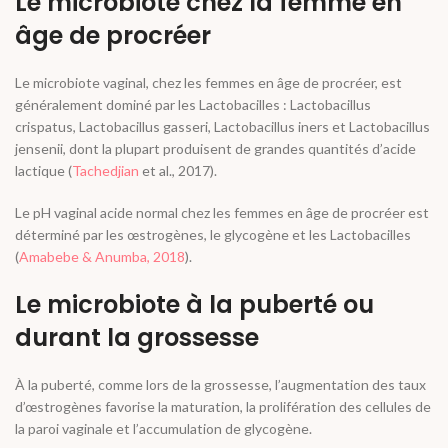
Le microbiote chez la femme en
âge de procréer
Le microbiote vaginal, chez les femmes en âge de procréer, est
généralement dominé par les Lactobacilles :
Lactobacillus
crispatus
,
Lactobacillus gasseri
,
Lactobacillus iners
et
Lactobacillus
jensenii
, dont la plupart produisent de grandes quantités d’acide
lactique (
Tachedjian
et al.
, 2017).
Le pH vaginal acide normal chez les femmes en âge de procréer est
déterminé par les œstrogènes, le glycogène et les Lactobacilles
(
Amabebe & Anumba, 2018
).
Le microbiote à la puberté ou
durant la grossesse
À la puberté, comme lors de la grossesse, l’augmentation des taux
d’œstrogènes favorise la maturation, la prolifération des cellules de
la paroi vaginale et l’accumulation de glycogène.