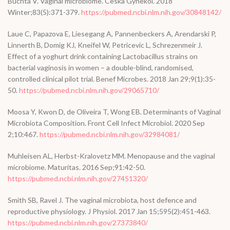
Buchta V. Vaginal microbiome. Ceska Gynekol. 2018
Winter;83(5):371-379.
https://pubmed.ncbi.nlm.nih.gov/30848142/
Laue C, Papazova E, Liesegang A, Pannenbeckers A, Arendarski P,
Linnerth B, Domig KJ, Kneifel W, Petricevic L, Schrezenmeir J.
Effect of a yoghurt drink containing Lactobacillus strains on
bacterial vaginosis in women – a double-blind, randomised,
controlled clinical pilot trial. Benef Microbes. 2018 Jan 29;9(1):35-
50.
https://pubmed.ncbi.nlm.nih.gov/29065710/
Moosa Y, Kwon D, de Oliveira T, Wong EB. Determinants of Vaginal
Microbiota Composition. Front Cell Infect Microbiol. 2020 Sep
2;10:467.
https://pubmed.ncbi.nlm.nih.gov/32984081/
Muhleisen AL, Herbst-Kralovetz MM. Menopause and the vaginal
microbiome. Maturitas. 2016 Sep;91:42-50.
https://pubmed.ncbi.nlm.nih.gov/27451320/
Smith SB, Ravel J. The vaginal microbiota, host defence and
reproductive physiology. J Physiol. 2017 Jan 15;595(2):451-463.
https://pubmed.ncbi.nlm.nih.gov/27373840/