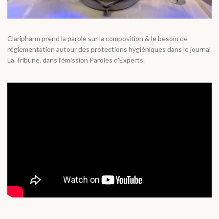
Claripharm prend la parole sur la composition & le besoin de
réglementation autour des protections hygiéniques dans le journal
La Tribune, dans l’émission Paroles d’Experts.