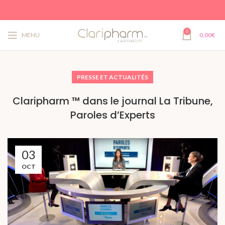
0
MENU
0,00
€
PRESSE ET ACTUALITÉS
Claripharm ™ dans le journal La Tribune,
Paroles d’Experts
03
OCT