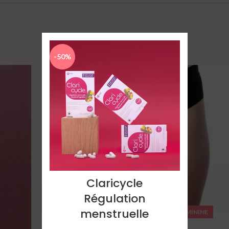
-50%
28
JUIL
Claricycle
Régulation
menstruelle
GYNÉCOLOGIE & INTIMITÉ FÉMININE