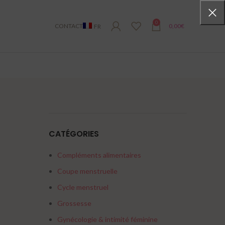
0
CONTACT
0,00
€
FR
CATÉGORIES
Compléments alimentaires
Coupe menstruelle
Cycle menstruel
Grossesse
Gynécologie & intimité féminine