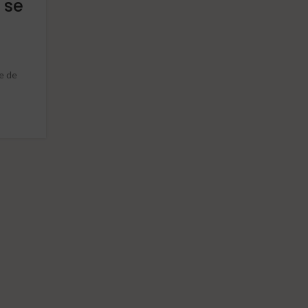
 se
Tout savoir sur le Syndro
Prémenstruel (SPM)
e de
Il existe 6 explications autres qu’une grossesse qui 
expliquer un retard de règles. Ne vous ...
LIRE LA SUITE